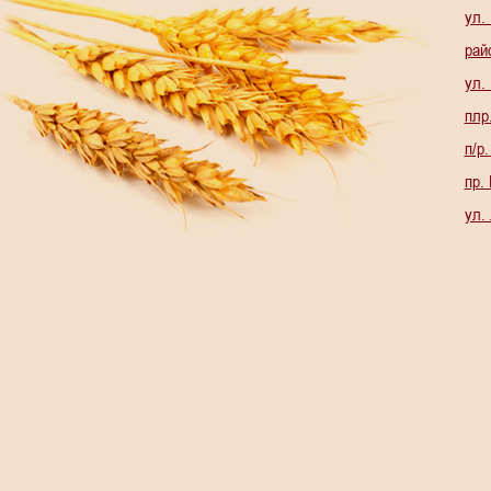
ул.
рай
ул.
плр
п/р
пр.
ул.