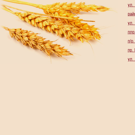
ул.
рай
ул.
плр
п/р
пр.
ул.