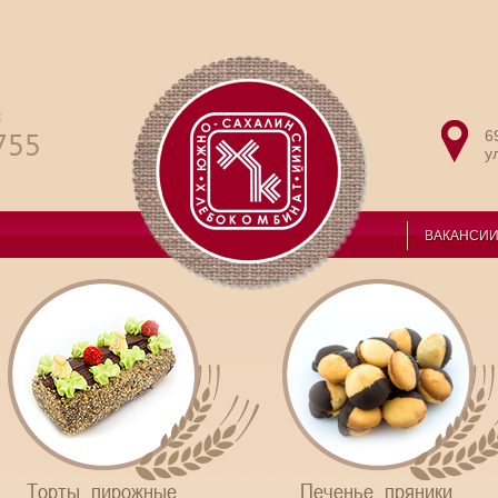
и
755
6
у
ВАКАНСИ
Торты, пирожные,
Печенье, пряники,