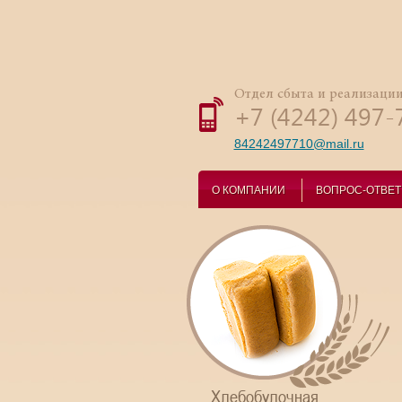
Отдел сбыта и реализаци
+7 (4242) 497-
84242497710@mail.ru
О КОМПАНИИ
ВОПРОС-ОТВЕТ
Хлебобулочная