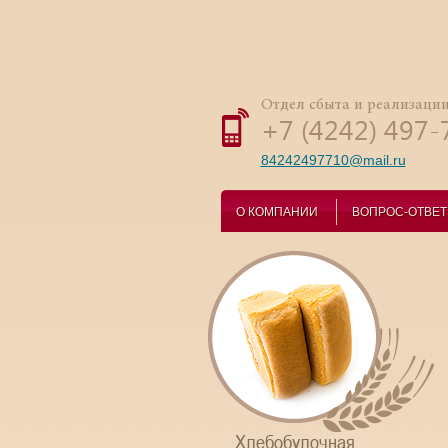
Отдел сбыта и реализаци
+7 (4242) 497-
84242497710@mail.ru
О КОМПАНИИ
ВОПРОС-ОТВЕТ
Хлебобулочная