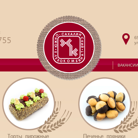
и
755
6
у
ВАКАНСИ
Торты, пирожные,
Печенье, пряники,